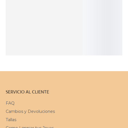
Gargantilla
Pendientes
Pendientes de
Brazalete
Orgánica de
Plegados de
Plata Oxidada
Orgánico en
Piezas en
Plata Oxidada
con Textura
Plata Patinada
Plata Bicolor
Orgánica
86
$
299
$
622
$
131
$
AÑADIR
AÑADIR
AÑADIR
AL
AL
SOLD
AL
CARRITO
CARRITO
OUT
CARRITO
SERVICIO AL CLIENTE
FAQ
Cambios y Devoluciones
Tallas
Como Limpiar tus Joyas