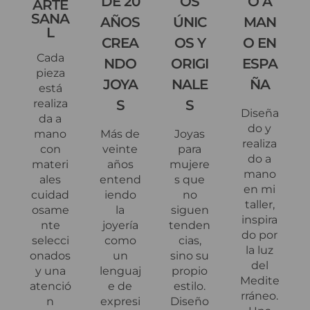
DE 20
OS
O A
ARTE
SANA
AÑOS
ÚNIC
MAN
L
CREA
OS Y
O EN
Cada
NDO
ORIGI
ESPA
pieza
JOYA
NALE
ÑA
está
realiza
S
S
Diseña
da a
do y
mano
Más de
Joyas
realiza
con
veinte
para
do a
materi
años
mujere
mano
ales
entend
s que
en mi
cuidad
iendo
no
taller,
osame
la
siguen
inspira
nte
joyería
tenden
do por
selecci
como
cias,
la luz
onados
un
sino su
del
y una
lenguaj
propio
Medite
atenció
e de
estilo.
rráneo.
n
expresi
Diseño