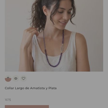
Collar Largo de Amatista y Plata
P
167
$
4