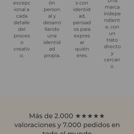
Una
excepc
ón
s con
marca
ional a
person
identid
indepe
cada
al y
ad,
ndient
detalle
desarro
pensad
e, con
del
llando
os para
un
proces
una
expres
trato
o
identid
ar
directo
creativ
ad
quién
y
o.
propia.
eres.
cercan
o.
Más de 2.000 ★★★★★
valoraciones y 7.000 pedidos en
todo el mundo