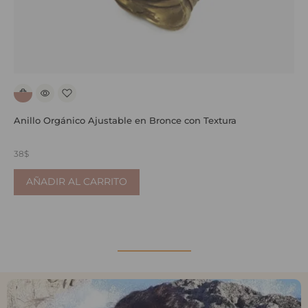
Anillo Orgánico Ajustable en Bronce con Textura
A
38
$
6
AÑADIR AL CARRITO