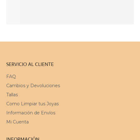
50
$
62
$
131
$
SOLD
AÑADIR
SOLD
SOLD
OUT
AL
OUT
OUT
CARRITO
SERVICIO AL CLIENTE
FAQ
Cambios y Devoluciones
Tallas
Como Limpiar tus Joyas
Información de Envíos
Mi Cuenta
INFORMACIÓN