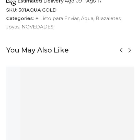
Estimated Delivery
Ago 09 - Ago 17
SKU:
301AQUA GOLD
Categories:
✦ Listo para Enviar
,
Aqua
,
Brazaletes
,
Joyas
,
NOVEDADES
You May Also Like
AGOTADO
AGOTADO
AGOTADO
Pendientes de
Pendientes de
Pendientes de
Pendientes
Botón
Botón
Plata Oxidada
Largos de
Semicírculo de
Orgánicos en
con Textura
Plata Bicolor
Plata Oxidada
Plata
Orgánica
191
$