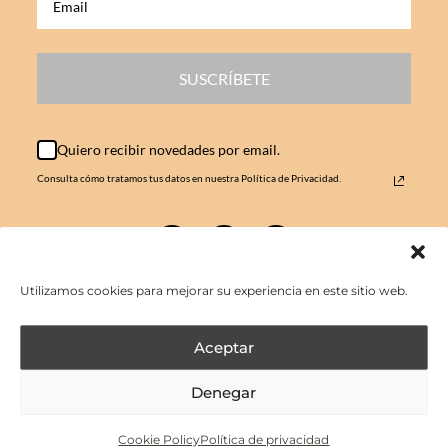
SUSCRÍBETE
Quiero recibir novedades por email.
Consulta cómo tratamos tus datos en nuestra Política de Privacidad.
Utilizamos cookies para mejorar su experiencia en este sitio web.
Aceptar
sonia@kimyajewels.com
Denegar
© 2024, KIMYAJEWELS
Cookie Policy
Política de privacidad