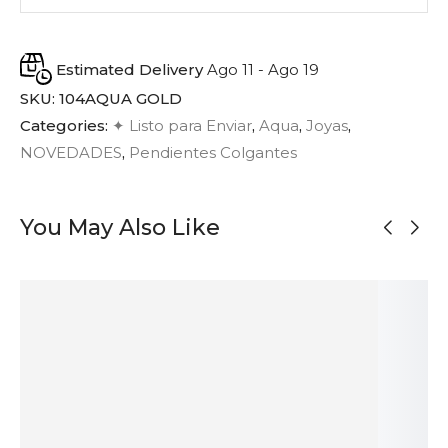
Estimated Delivery
Ago 11 - Ago 19
SKU:
104AQUA GOLD
Categories:
✦ Listo para Enviar
,
Aqua
,
Joyas
,
NOVEDADES
,
Pendientes Colgantes
You May Also Like
AGOTADO
Pendientes de
Pulsera de
Colgante de
Pendientes de
Gancho
Piezas
Ágata Grande
Plata Oxidada