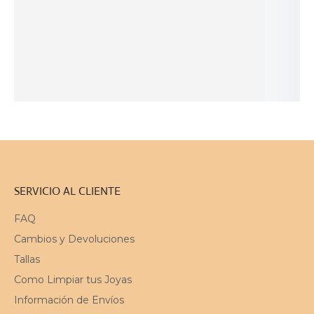
Orgánicos en
Orgánicas en
en Plata
con Textura
Plata
Plata Bicolor
Orgánica
210
$
94
$
201
$
131
$
AÑADIR
AÑADIR
AÑADIR
AL
SOLD
AL
AL
CARRITO
OUT
CARRITO
CARRITO
SERVICIO AL CLIENTE
FAQ
Cambios y Devoluciones
Tallas
Como Limpiar tus Joyas
Información de Envíos