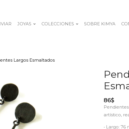
NVIAR
JOYAS
COLECCIONES
SOBRE KIMYA
CO
ientes Largos Esmaltados
Pend
Esma
86
$
Pendientes
artístico, r
• Largo: 7