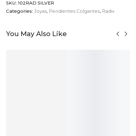
SKU:
102RAD SILVER
Categories:
Joyas
,
Pendientes Colgantes
,
Radix
You May Also Like
AGOTADO
AGOTADO
Pendientes de
Pendientes de
Brazalete
Pendientes
Botón
Botón
Orgánico en
Bicolor de
Semicírculo de
Semicírculo de
Plata Patinada
Plata con
Plata
Plata Oxidada
Gancho
299
$
50
$
50
$
76
$
AÑADIR
AÑADIR
AL
SOLD
SOLD