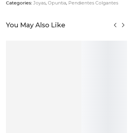
Categories:
Joyas
,
Opuntia
,
Pendientes Colgantes
You May Also Like
AGOTADO
Pendientes
Colgante
Pendientes
Pendientes
Plegados de
Orgánico
Ondulados en
Pequeños de
Plata Oxidada
Bicolor en
Plata Oxidada
Plata Bicolor
Plata
86
$
113
$
47
$
173
$
AÑADIR
AÑADIR
SOLD
AÑADIR
AL
AL
OUT
AL
CARRITO
CARRITO